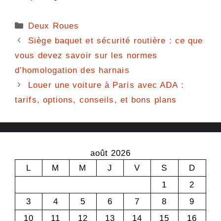
Catégories
Deux Roues
Siège baquet et sécurité routière : ce que
vous devez savoir sur les normes
d’homologation des harnais
Louer une voiture à Paris avec ADA :
tarifs, options, conseils, et bons plans
août 2026
L
M
M
J
V
S
D
1
2
3
4
5
6
7
8
9
10
11
12
13
14
15
16